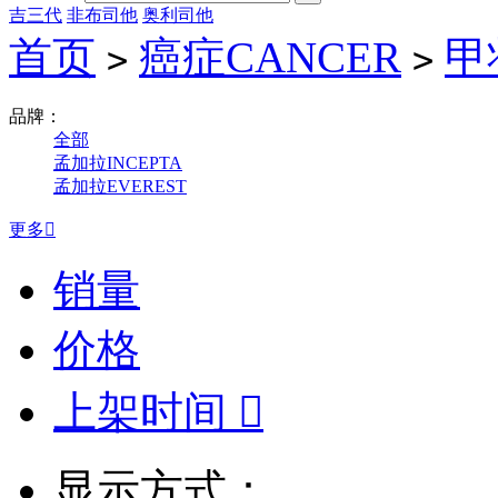
吉三代
非布司他
奥利司他
首页
癌症CANCER
甲
>
>
品牌：
全部
孟加拉INCEPTA
孟加拉EVEREST
更多

销量
价格
上架时间

显示方式：