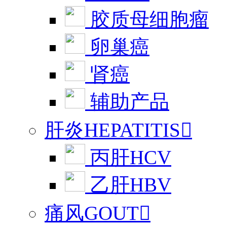
胶质母细胞瘤
卵巢癌
肾癌
辅助产品
肝炎HEPATITIS

丙肝HCV
乙肝HBV
痛风GOUT
