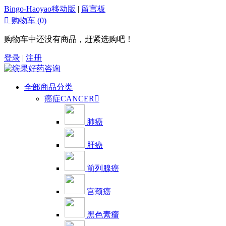
Bingo-Haoyao移动版
|
留言板

购物车
(0)
购物车中还没有商品，赶紧选购吧！
登录
|
注册
全部商品分类
癌症CANCER

肺癌
肝癌
前列腺癌
宫颈癌
黑色素瘤