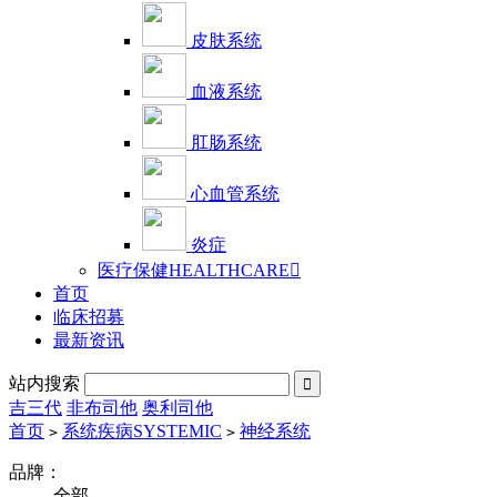
皮肤系统
血液系统
肛肠系统
心血管系统
炎症
医疗保健HEALTHCARE

首页
临床招募
最新资讯
站内搜索

吉三代
非布司他
奥利司他
首页
系统疾病SYSTEMIC
神经系统
>
>
品牌：
全部