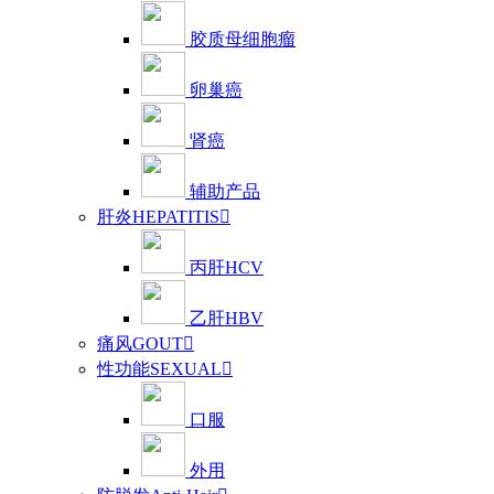
胶质母细胞瘤
卵巢癌
肾癌
辅助产品
肝炎HEPATITIS

丙肝HCV
乙肝HBV
痛风GOUT

性功能SEXUAL

口服
外用