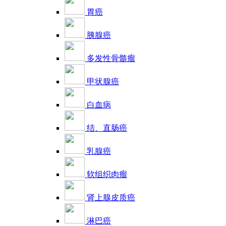
胃癌
胰腺癌
多发性骨髓瘤
甲状腺癌
白血病
结、直肠癌
乳腺癌
软组织肉瘤
肾上腺皮质癌
淋巴癌