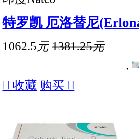
特罗凯 厄洛替尼(Erlonat
1062.5
元
1381.25
元

收藏
购买
