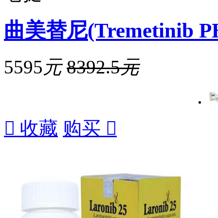
曲美替尼(Tremetinib P
5595
元
8392.5
元

收藏
购买
