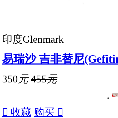
印度Glenmark
易瑞沙 吉非替尼(Gefitin
350
元
455
元

收藏
购买
