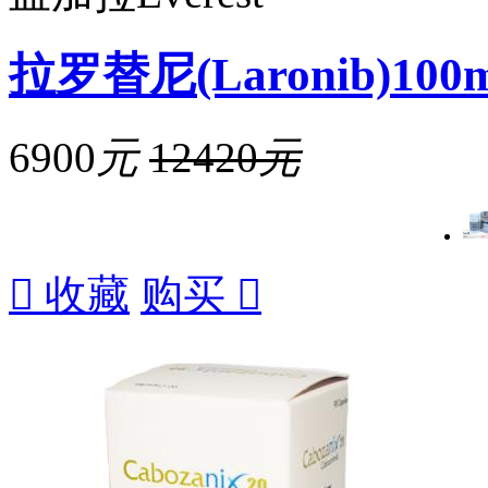
拉罗替尼(Laronib)100
6900
元
12420
元

收藏
购买
