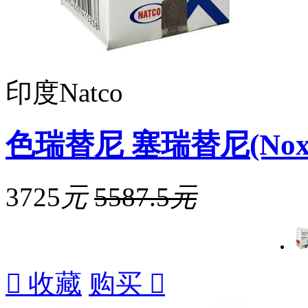
印度Natco
色瑞替尼 塞瑞替尼(Noxal
3725
元
5587.5
元

收藏
购买
