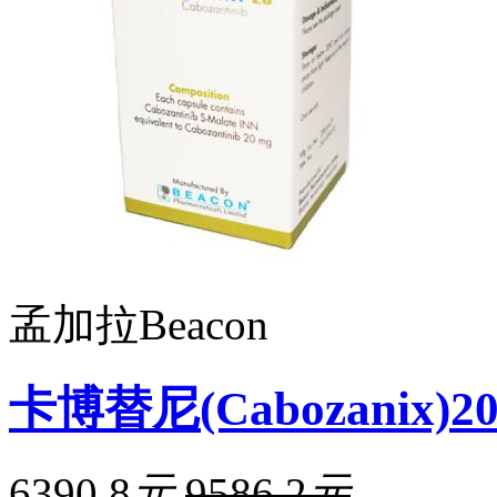
孟加拉Beacon
卡博替尼(Cabozanix)2
6390.8
元
9586.2
元