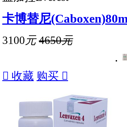
卡博替尼(Caboxen)80m
3100
元
4650
元

收藏
购买
