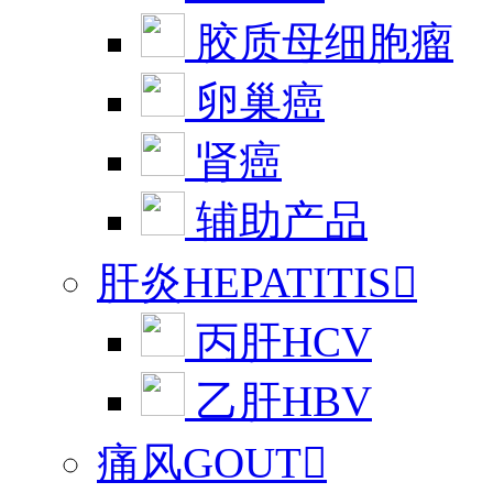
胶质母细胞瘤
卵巢癌
肾癌
辅助产品
肝炎HEPATITIS

丙肝HCV
乙肝HBV
痛风GOUT
