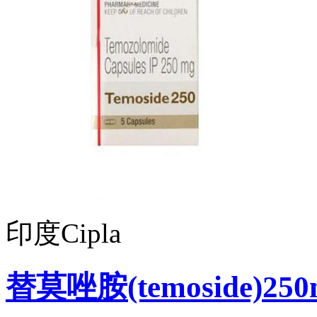
印度Cipla
替莫唑胺(temoside)250