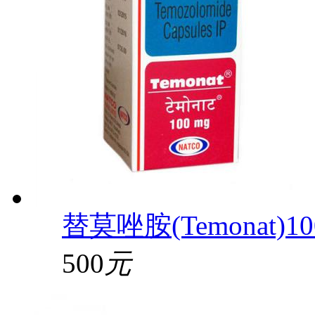
替莫唑胺(Temonat)10
500
元