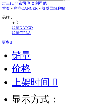
吉三代
非布司他
奥利司他
首页
癌症CANCER
胶质母细胞瘤
>
>
品牌：
全部
印度NATCO
印度CIPLA
更多

销量
价格
上架时间

显示方式：