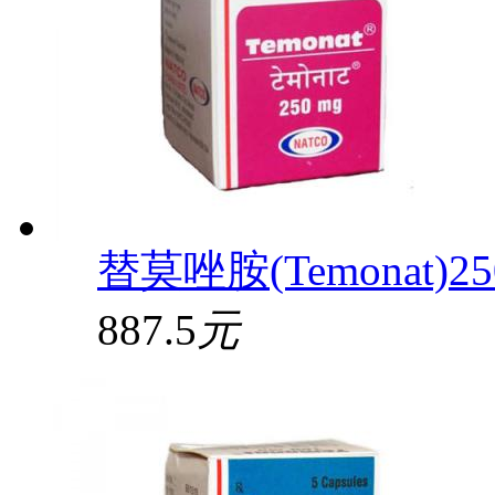
替莫唑胺(Temonat)25
887.5
元