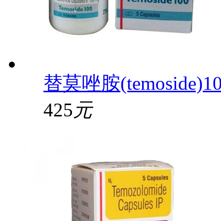
替莫唑胺(temoside)1
425
元