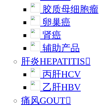
胶质母细胞瘤
卵巢癌
肾癌
辅助产品
肝炎HEPATITIS

丙肝HCV
乙肝HBV
痛风GOUT
