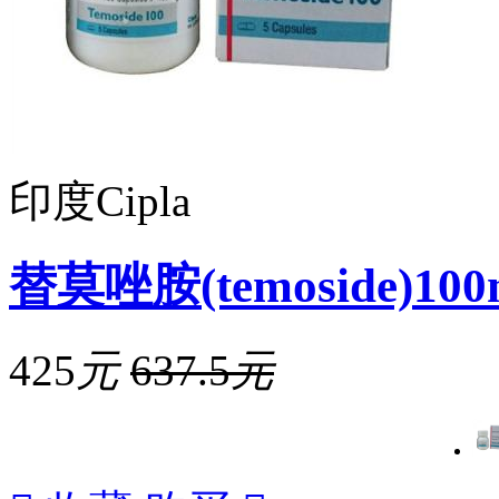
印度Cipla
替莫唑胺(temoside)100
425
元
637.5
元