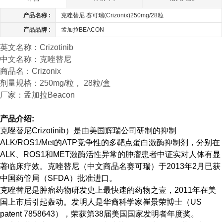
产品名称 :
克唑替尼 赛可瑞(Crizonix)250mg/28粒
产品品牌 :
孟加拉BEACON
英文名称：Crizotinib
中文名称：克唑替尼
商品名：Crizonix
剂量规格：250mg/粒， 28粒/盒
厂家：孟加拉Beacon
产品介绍:
克唑替尼Crizotinib）是由美国辉瑞公司研制的抑制
ALK/ROS1/Met的ATP竞争性的多靶点蛋白激酶抑制剂，分别在
ALK、ROS1和MET激酶活性异常的肿瘤患者中证实对人体有显
著临床疗效。克唑替尼（中文商品名赛可瑞）于2013年2月已获
中国药管局（SFDA）批准进口。
克唑替尼是肿瘤药物研发史上最快速的药物之壹，2011年在美
国上市后引起轰动。发明人是华裔科学家崔景荣博士（US
patent 7858643），荣获第38届美国国家发明者年度奖。