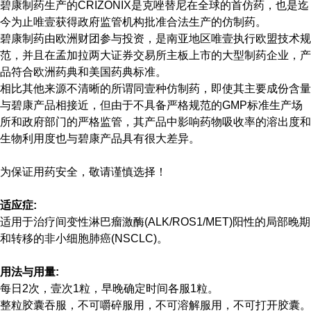
碧康制药生产的CRIZONIX是克唑替尼在全球的首仿药，也是迄
今为止唯壹获得政府监管机构批准合法生产的仿制药。
碧康制药由欧洲财团参与投资，是南亚地区唯壹执行欧盟技术规
范，并且在孟加拉两大证券交易所主板上市的大型制药企业，产
品符合欧洲药典和美国药典标准。
相比其他来源不清晰的所谓同壹种仿制药，即使其主要成份含量
与碧康产品相接近，但由于不具备严格规范的GMP标准生产场
所和政府部门的严格监管，其产品中影响药物吸收率的溶出度和
生物利用度也与碧康产品具有很大差异。
为保证用药安全，敬请谨慎选择！
适
应
症
:
适用于治疗间变性淋巴瘤激酶(ALK/ROS1/MET)阳性的局部晚期
和转移的非小细胞肺癌(NSCLC)。
用法与用量
:
每日2次，壹次1粒，早晚确定时间各服1粒。
整粒胶囊吞服，不可嚼碎服用，不可溶解服用，不可打开胶囊。