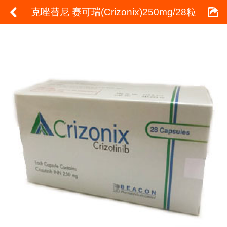
克唑替尼 赛可瑞(Crizonix)250mg/28粒