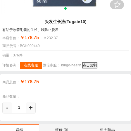
头发生长液(Tugain10)
有助于改善毛囊的生长、以防止脱发
￥178.75
本店售价：
￥232.37
商品货号：BGH000449
销量：376件
详情咨询：
在线客服
微信客服：
bingo-health
点击复制
￥178.75
商品总价：
商品数量：
-
+
评价
相关商品
详情
(0)