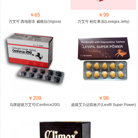
￥65
￥99
万艾可 西地那非 威格拉(Vigora)
万艾可 粉红果冻(Lovegra Jelly)
￥209
￥98
马牌超级万艾可(Cenforce200)
超级艾力达双效片(Levifil Super Power)