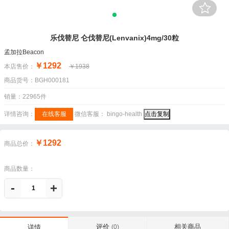
乐伐替尼 仑伐替尼(Lenvanix)4mg/30粒
孟加拉Beacon
￥1292
本店售价：
￥1938
商品货号：BGH000181
销量：22965件
详情咨询：
在线客服
微信客服：
bingo-health
点击复制
￥1292
商品总价：
商品数量：
-
+
评价
相关商品
详情
(0)