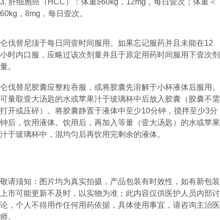
3. 肝细胞癌（HCC）：体重≥60kg，12mg，每日壹次；体重＜
60kg，8mg，每日壹次。
仑伐替尼须于每日同壹时间服用。如果忘记服药并且未能在12
小时内口服，应略过该次剂量并且于原定用药时间服用下壹次剂
量。
仑伐替尼胶囊应整粒吞服，或将胶囊先溶解于小杯液体后服用。
可量取壹大汤匙的水或苹果汁于玻璃杯中后放入胶囊（胶囊不需
打开或压碎）。将胶囊静置于液体中至少10分钟，搅拌至少3分
钟后，饮用液体。饮用后，再加入等量（壹大汤匙）的水或苹果
汁于玻璃杯中，混均匀后再饮用完剩余的液体。
敬请须知：图片均为真实拍摄，产品包装有时效性，如有新包装
上市可能更新不及时，以实物为准；此内容仅供医护人员内部讨
论，个人不得用作任何用药依据，具体使用事宜，请咨询主治医
师。