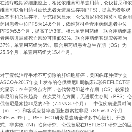
在治疗晚期肾细胞癌上，相比依维莫司单壹用药，仑伐替尼和依
维莫司联合用药可延长患者无进展生存期(PFS)，提高患者客观
应答率和总生存率。研究结果显示：仑伐替尼和依维莫司联合用
药组患者中位PFS为14.6个月，依维莫司单壹用药组患者中位
PFS为5.5个月，提高了近3倍。相比单壹用药组，联合用药组患
者疾病进展或死亡风险可降低63%。联合用药组客观应答率为
37%，单壹用药组为6%。联合用药组患者总生存期（OS）为
25.5个月，单壹用药组为15.4个月。
对于壹线治疗手术不可切除的肝细胞肝癌，美国临床肿瘤学会
ASCO在2017年会上发布的仑伐替尼III期临床试验REFLECT研
究显示：在主要终点方面，仑伐替尼组总生存期（OS）较索拉
非尼组有延长趋势；在次要终点方面，无进展生存期（PFS）仑
伐替尼是索拉非尼的2倍（7.4 vs 3.7个月），中位疾病进展时间
（mTTP）和客观应答率全面超越索拉非尼（8.9 vs 3.7个月，
24% vs 9%）。REFLECT研究是壹项全球多中心随机、开放
式、非劣效（NI）临床研究。仑伐替尼在REFLECT 研究上的巨
大成功或将改变近十年来肝癌药物治疗的现状。