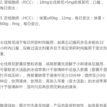
2. 肾细胞癌（RCC）：18mg仑伐替尼+5mg依维莫司，口服，
每日壹次；
3. 肝细胞癌（HCC）：体重≥60kg，12mg，每日壹次；体重＜
60kg，8mg，每日壹次。
仑伐替尼须于每日同壹时间服用。如果忘记服药并且未能在12
小时内口服，应略过该次剂量并且于原定用药时间服用下壹次剂
量。
仑伐替尼胶囊应整粒吞服，或将胶囊先溶解于小杯液体后服用。
可量取壹大汤匙的水或苹果汁于玻璃杯中后放入胶囊（胶囊不需
打开或压碎）。将胶囊静置于液体中至少10分钟，搅拌至少3分
钟后，饮用液体。饮用后，再加入等量（壹大汤匙）的水或苹果
汁于玻璃杯中，混均匀后再饮用完剩余的液体。
敬请须知：图片均为真实拍摄，产品包装有时效性，如有新包装