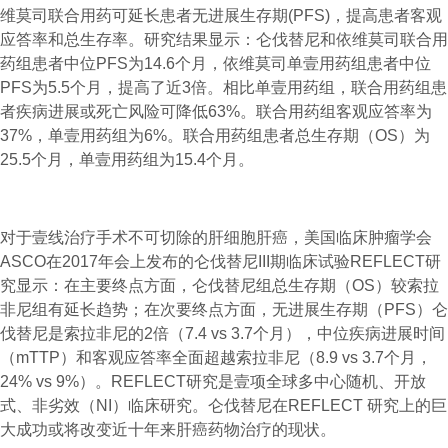
维莫司联合用药可延长患者无进展生存期(PFS)，提高患者客观
应答率和总生存率。研究结果显示：仑伐替尼和依维莫司联合用
药组患者中位PFS为14.6个月，依维莫司单壹用药组患者中位
PFS为5.5个月，提高了近3倍。相比单壹用药组，联合用药组患
者疾病进展或死亡风险可降低63%。联合用药组客观应答率为
37%，单壹用药组为6%。联合用药组患者总生存期（OS）为
25.5个月，单壹用药组为15.4个月。
对于壹线治疗手术不可切除的肝细胞肝癌，美国临床肿瘤学会
ASCO在2017年会上发布的仑伐替尼III期临床试验REFLECT研
究显示：在主要终点方面，仑伐替尼组总生存期（OS）较索拉
非尼组有延长趋势；在次要终点方面，无进展生存期（PFS）仑
伐替尼是索拉非尼的2倍（7.4 vs 3.7个月），中位疾病进展时间
（mTTP）和客观应答率全面超越索拉非尼（8.9 vs 3.7个月，
24% vs 9%）。REFLECT研究是壹项全球多中心随机、开放
式、非劣效（NI）临床研究。仑伐替尼在REFLECT 研究上的巨
大成功或将改变近十年来肝癌药物治疗的现状。